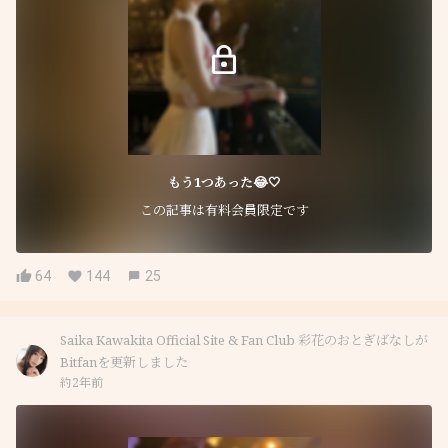
もう1つあった😂🤍
この記事は有料会員限定です
64
144
25
Saika Kawakita Official Site & Fan Club 彩花のおとぎばなしが
Bitfanを更新しました
約2年前