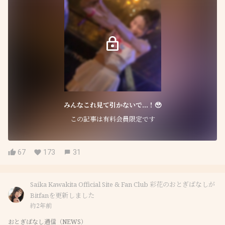
みんなこれ見て引かないで...！🥹
この記事は有料会員限定です
67
173
31
Saika Kawakita Official Site & Fan Club 彩花のおとぎばなしが
Bitfanを更新しました
約2年前
おとぎばなし通信（NEWS）