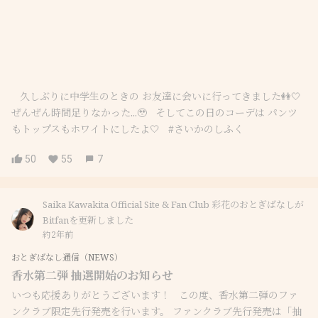
⁡ ⁡ ⁡ 久しぶりに中学生のときの お友達に会いに行ってきました👭🤍 ⁡ ⁡
ぜんぜん時間足りなかった...🥹 ⁡ ⁡ そしてこの日のコーデは パンツ
もトップスもホワイトにしたよ🤍 ⁡ ⁡ #さいかのしふく
50
55
7
Saika Kawakita Official Site & Fan Club 彩花のおとぎばなしが
Bitfanを更新しました
約2年前
おとぎばなし通信（NEWS）
香水第二弾 抽選開始のお知らせ
いつも応援ありがとうございます！ この度、香水第二弾のファ
ンクラブ限定先行発売を行います。 ファンクラブ先行発売は「抽