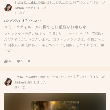
Saika Kawakita Official Site & Fan Club 彩花のおとぎばなしが
Bitfanを更新しました
約2年前
おとぎばなし通信（NEWS）
コミュニティルールに関するに重要なお知らせ
ファンクラブ会員の皆様へ 日頃より、ファンクラブをご愛顧い
ただきありがとうございます。 当ファンクラブでは、皆様が河北
彩伽本人と直接関わり、楽しめることを目的としております。 第
三者...
49
5
0
Saika Kawakita Official Site & Fan Club 彩花のおとぎばなしが
Bitfanを更新しました
約2年前