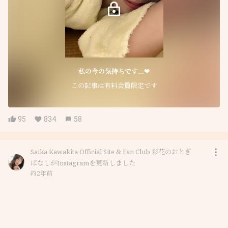
私の今の気持ちです...‪︎❤︎‪︎‪︎
この記事は有料会員限定です
95
834
58
Saika Kawakita Official Site & Fan Club 彩花のおとぎ
ばなしがInstagramを更新しました
約2年前