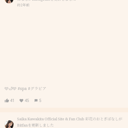
約2年前
🩵🛁🩵 #spa #グラビア
41
45
5
Saika Kawakita Official Site & Fan Club 彩花のおとぎばなしが
Bitfanを更新しました