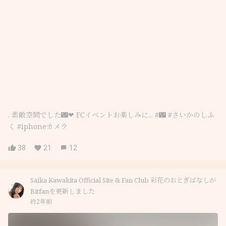
. 素敵空間でした🌃‪︎‪︎❤︎‪︎‪︎ FCイベントお楽しみに...‪︎‪︎ #🌃 #さいかのしふ
く #iphoneカメラ
38
21
12
Saika Kawakita Official Site & Fan Club 彩花のおとぎばなしが
Bitfanを更新しました
約2年前